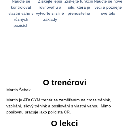
Naučte se
Získejte lepší
Získejte funkční
Naučte se nové
kontrolovat
rovnováhu a
sílu, která je
věci a poznejte
vlastní váhu v
vytvořte si silné
přenositelná
své tělo
různých
základy
pozicích
O trenérovi
Martin Šebek
Martin je ATA GYM trenér se zaměřením na cross trénink,
vzpírání, silový trénink a posilování s vlastní vahou. Mimo
posilovnu pracuje jako policista ČR.
O lekci