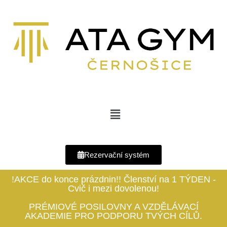
Rezervační systém
!AKCE do konce prázdnin!! Členství na 1 TÝDEN -
Cvič i mezi dovolenou!
PRÉMIOVÉ POSILOVNY A VZDĚLÁVACÍ
AKADEMIE PRO PODPORU TVÝCH CÍLŮ.