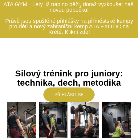
ATA GYM - Lety již naplno běží, doraž vyzkoušet naši
novou pobočku!
Právě jsou spuštěné přihlášky na příměstské kempy
pro děti a nový zahraniční kemp ATA EXOTIC na
Krétě. Klikni zde!
Silový trénink pro juniory:
technika, dech, metodika
PŘIHLÁSIT SE