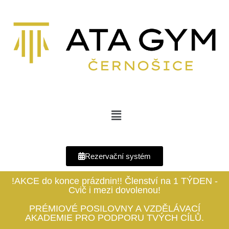
Rezervační systém
!AKCE do konce prázdnin!! Členství na 1 TÝDEN -
Cvič i mezi dovolenou!
PRÉMIOVÉ POSILOVNY A VZDĚLÁVACÍ
AKADEMIE PRO PODPORU TVÝCH CÍLŮ.