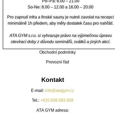
Po–Pá: 6.00 – 21.00
So-Ne: 8.00 – 12.00 a 16.00 – 20.00
Pro zapnutí infra a finské sauny je nutné zavolat na recepci
minimálně 1h předem, aby měly dostatek času pro nahřátí.
ATA GYM s.r.o. si vyhrazuje právo na výjimečnou úpravu
otevírací doby z důvodu seminářů, svátků a jiných akcí.
Obchodní podmínky
Provozní řád
Kontakt
E-mail:
info@atagym.cz
Tel.:
+420 608 093 908
ATA GYM adresa: