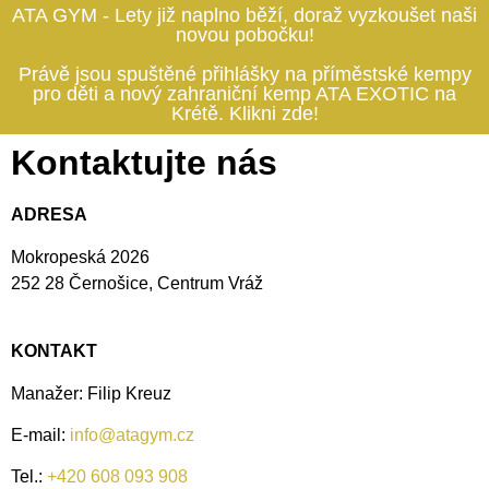
ATA GYM - Lety již naplno běží, doraž vyzkoušet naši
novou pobočku!
Právě jsou spuštěné přihlášky na příměstské kempy
pro děti a nový zahraniční kemp ATA EXOTIC na
Krétě. Klikni zde!
Kontaktujte nás
ADRESA
Mokropeská 2026
252 28 Černošice, Centrum Vráž
KONTAKT
Manažer: Filip Kreuz
E-mail:
info@atagym.cz
Tel.:
+420 608 093 908