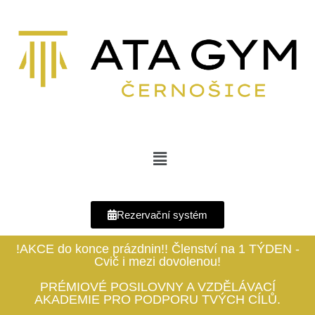
Rezervační systém
!AKCE do konce prázdnin!! Členství na 1 TÝDEN -
Cvič i mezi dovolenou!
PRÉMIOVÉ POSILOVNY A VZDĚLÁVACÍ
AKADEMIE PRO PODPORU TVÝCH CÍLŮ.