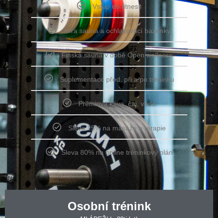
Vstup do fitness
Infra sauna a ochlazovací bazénky
Finská sauna v době Open wellness
Suplementace před, při a po tréninku
Prémiová káva, čaj, voda
Sleva 15% na masáže a terapie
Sleva 80% na online tréninkový plán
Osobní trénink