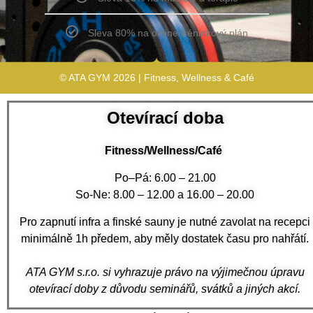
Sleva 80% na online tréninkový plán
© ATA GYM 2026 | Fitness, Wellness & Café
Otevírací doba
Fitness/Wellness/Café
Po–Pá: 6.00 – 21.00
So-Ne: 8.00 – 12.00 a 16.00 – 20.00
Pro zapnutí infra a finské sauny je nutné zavolat na recepci
minimálně 1h předem, aby měly dostatek času pro nahřátí.
ATA GYM s.r.o. si vyhrazuje právo na výjimečnou úpravu
otevírací doby z důvodu seminářů, svátků a jiných akcí.