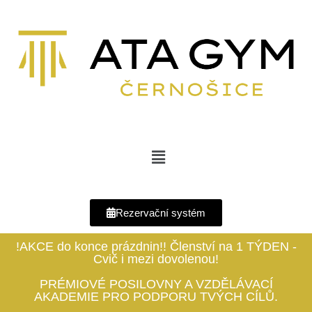
Rezervační systém
!AKCE do konce prázdnin!! Členství na 1 TÝDEN -
Cvič i mezi dovolenou!
PRÉMIOVÉ POSILOVNY A VZDĚLÁVACÍ
AKADEMIE PRO PODPORU TVÝCH CÍLŮ.