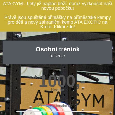
ATA GYM - Lety již naplno běží, doraž vyzkoušet naši
novou pobočku!
Právě jsou spuštěné přihlášky na příměstské kempy
pro děti a nový zahraniční kemp ATA EXOTIC na
Krétě. Klikni zde!
Osobní trénink
DOSPĚLÝ
1000,-
czk
Hodina
Profesionální trenér