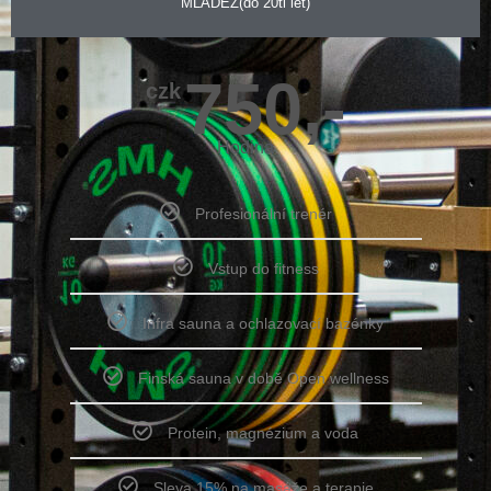
MLÁDEŽ(do 20ti let)
750,-
czk
Hodina
Profesionální trenér
Vstup do fitness
Infra sauna a ochlazovací bazénky
Finská sauna v době Open wellness
Protein, magnézium a voda
Sleva 15% na masáže a terapie