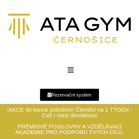
Rezervační systém
!AKCE do konce prázdnin!! Členství na 1 TÝDEN -
Cvič i mezi dovolenou!
PRÉMIOVÉ POSILOVNY A VZDĚLÁVACÍ
AKADEMIE PRO PODPORU TVÝCH CÍLŮ.