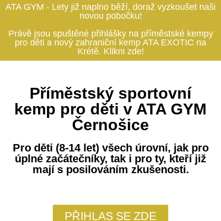
ATA GYM - Lety již naplno běží, doraž vyzkoušet naši
novou pobočku!
Právě jsou spuštěné přihlášky na příměstské kempy
pro děti a nový zahraniční kemp ATA EXOTIC na
Krétě. Klikni zde!
Příměstský sportovní
kemp pro děti v ATA GYM
Černošice
Pro děti (8-14 let) všech úrovní, jak pro
úplné začátečníky, tak i pro ty, kteří již
mají s posilováním zkušenosti.
PŘIHLAS SE ZDE